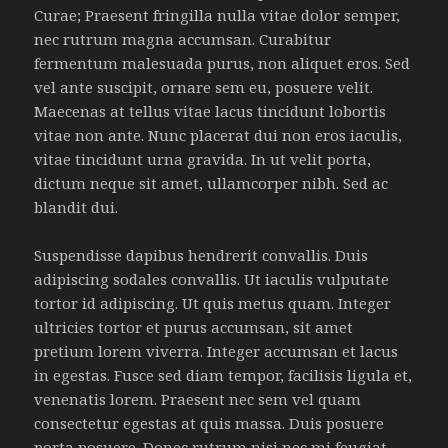
Curae; Praesent fringilla nulla vitae dolor semper,
nec rutrum magna accumsan. Curabitur
fermentum malesuada purus, non aliquet eros. Sed
vel ante suscipit, ornare sem eu, posuere velit.
Maecenas at tellus vitae lacus tincidunt lobortis
vitae non ante. Nunc placerat dui non eros iaculis,
vitae tincidunt urna gravida. In ut velit porta,
dictum neque sit amet, ullamcorper nibh. Sed ac
blandit dui.
Suspendisse dapibus hendrerit convallis. Duis
adipiscing sodales convallis. Ut iaculis vulputate
tortor id adipiscing. Ut quis metus quam. Integer
ultricies tortor et purus accumsan, sit amet
pretium lorem viverra. Integer accumsan et lacus
in egestas. Fusce sed diam tempor, facilisis ligula et,
venenatis lorem. Praesent nec sem vel quam
consectetur egestas at quis massa. Duis posuere
porta posuere. Donec rutrum nisi nec mi feugiat